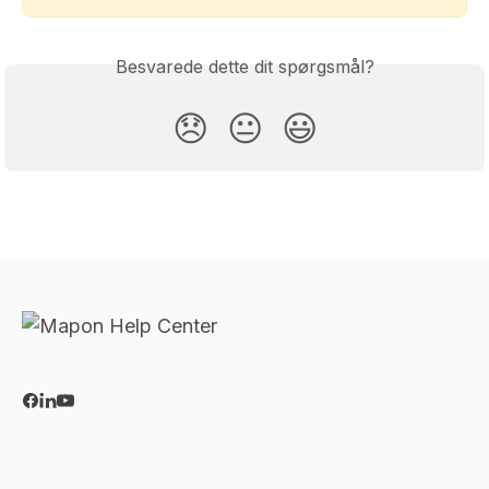
Besvarede dette dit spørgsmål?
😞
😐
😃