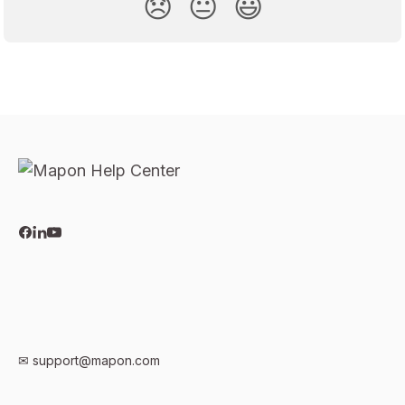
😞
😐
😃
✉
support@mapon.com