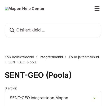
Mine põhisisu juurde
Otsi artikleid ...
Kõik kollektsioonid
Integratsioonid
Tollid ja teemaksud
SENT-GEO (Poola)
SENT-GEO (Poola)
6 artiklit
SENT-GEO integratsioon Mapon