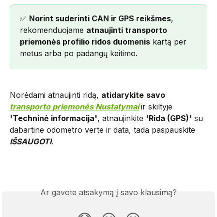
✅ 
Norint suderinti CAN ir GPS reikšmes
, 
rekomenduojame 
atnaujinti transporto 
priemonės profilio ridos duomenis
 kartą per 
metus arba po padangų keitimo.
Norėdami atnaujinti ridą, 
atidarykite
savo
transporto priemonės Nustatymai
ir skiltyje 
'Techninė informacija'
, atnaujinkite 
'Rida (GPS)'
 su 
dabartine odometro verte ir data, tada paspauskite 
IŠSAUGOTI
.
Ar gavote atsakymą į savo klausimą?