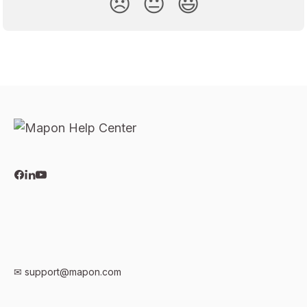
😞
😐
😃
✉
support@mapon.com