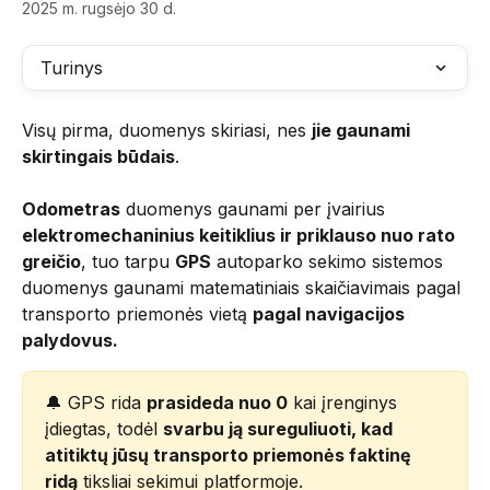
2025 m. rugsėjo 30 d.
Turinys
Visų pirma, duomenys skiriasi, nes 
jie gaunami 
skirtingais būdais
.
Odometras
 duomenys gaunami per įvairius 
elektromechaninius keitiklius ir priklauso nuo rato 
greičio
, tuo tarpu 
GPS
 autoparko sekimo sistemos 
duomenys gaunami matematiniais skaičiavimais pagal 
transporto priemonės vietą 
pagal navigacijos 
palydovus.
🔔 GPS rida 
prasideda nuo 0
 kai įrenginys 
įdiegtas, todėl 
svarbu ją sureguliuoti, kad 
atitiktų jūsų transporto priemonės faktinę 
ridą
 tiksliai sekimui platformoje.