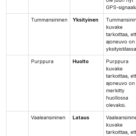
GPS-signaali
Tummansininen
Yksityinen
Tummansinin
kuvake 
tarkoittaa, et
ajoneuvo on
yksityistilassa
Purppura
Huolto
Purppura 
kuvake 
tarkoittaa, et
ajoneuvo on
merkitty 
huollossa 
olevaksi.
Vaaleansininen
Lataus
Vaaleansinin
kuvake 
tarkoittaa, et