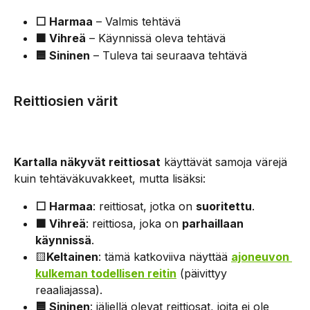
⬜ Harmaa
 – Valmis tehtävä
🟩 Vihreä
 – Käynnissä oleva tehtävä
🟦 Sininen
 – Tuleva tai seuraava tehtävä
Reittiosien värit
Kartalla näkyvät reittiosat
 käyttävät samoja värejä 
kuin tehtäväkuvakkeet, mutta lisäksi:
⬜ Harmaa
: reittiosat, jotka on 
suoritettu
.
🟩 Vihreä
: reittiosa, joka on 
parhaillaan 
käynnissä
.
🟨
Keltainen
: tämä katkoviiva näyttää 
ajoneuvon 
kulkeman todellisen reitin
 (päivittyy 
reaaliajassa).
🟦 Sininen
: jäljellä olevat reittiosat, joita ei ole 