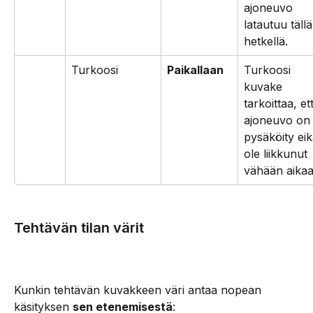
ajoneuvo 
latautuu tällä
hetkellä.
Turkoosi
Paikallaan
Turkoosi 
kuvake 
tarkoittaa, et
ajoneuvo on
pysäköity eik
ole liikkunut 
vähään aikaa
Tehtävän tilan värit
Kunkin tehtävän kuvakkeen väri antaa nopean 
käsityksen 
sen etenemisestä
: