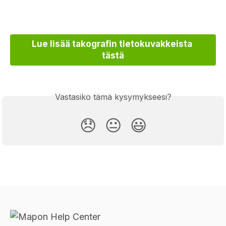
Lue lisää takografin tietokuvakkeista 
tästä
Vastasiko tämä kysymykseesi?
😞
😐
😃