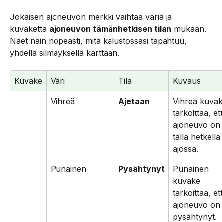
Jokaisen ajoneuvon merkki vaihtaa väriä ja 
kuvaketta 
ajoneuvon tämänhetkisen tilan
 mukaan. 
Näet näin nopeasti, mitä kalustossasi tapahtuu, 
yhdellä silmäyksellä karttaan.
Kuvake
Väri
Tila
Kuvaus
Vihreä
Ajetaan
Vihreä kuvak
tarkoittaa, et
ajoneuvo on
tällä hetkellä
ajossa.
Punainen
Pysähtynyt
Punainen 
kuvake 
tarkoittaa, et
ajoneuvo on
pysähtynyt.