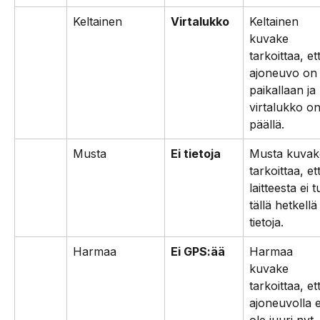
Keltainen
Virtalukko
Keltainen 
kuvake 
tarkoittaa, et
ajoneuvo on
paikallaan ja 
virtalukko on
päällä.
Musta
Ei tietoja
Musta kuvak
tarkoittaa, et
laitteesta ei t
tällä hetkellä
tietoja.
Harmaa
Ei GPS:ää
Harmaa 
kuvake 
tarkoittaa, et
ajoneuvolla e
ole juuri nyt 